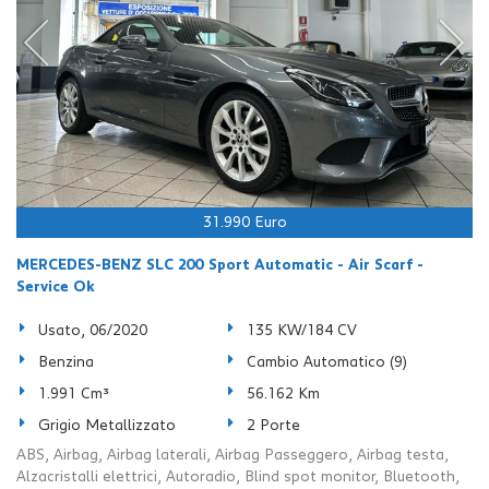
31.990 Euro
MERCEDES-BENZ SLC 200 Sport Automatic - Air Scarf -
Service Ok
Usato, 06/2020
135 KW/184 CV
Benzina
Cambio Automatico (9)
1.991 Cm³
56.162 Km
Grigio Metallizzato
2 Porte
ABS, Airbag, Airbag laterali, Airbag Passeggero, Airbag testa,
Alzacristalli elettrici, Autoradio, Blind spot monitor, Bluetooth,