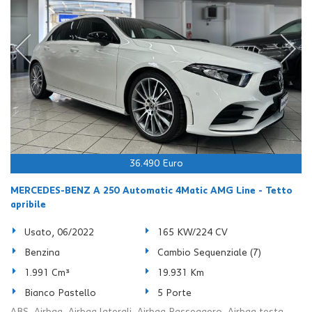
36.490 Euro
MERCEDES-BENZ A 250 Automatic 4Matic AMG Line - Tetto
apribile
Usato, 06/2022
165 KW/224 CV
Benzina
Cambio Sequenziale (7)
1.991 Cm³
19.931 Km
Bianco Pastello
5 Porte