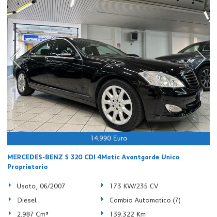
14.990 Euro
MERCEDES-BENZ S 320 CDI 4Matic Avantgarde Unico
Proprietario
Usato, 06/2007
173 KW/235 CV
Diesel
Cambio Automatico (7)
2.987 Cm³
139.322 Km