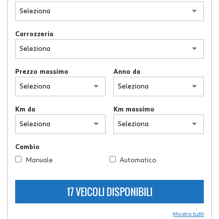
tracciamento
che
adottiamo
per
Carrozzeria
offrire
le
funzionalità
e
Prezzo massimo
Anno da
svolgere
le
attività
Km da
Km massimo
di
seguito
descritte.
Per
Cambio
ottenere
maggiori
Manuale
Automatico
informazioni
sull'utilità
17 VEICOLI DISPONIBILI
e
sul
funzionamento
Mostra tutti
di