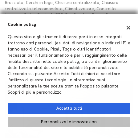
Bracciolo, Cerchi in lega, Chiusura centralizzata, Chiusura
centralizzata telecomandata, Climatizzatore, Controllo
trazione, Cruise Control, ESP, Fendinebbia, Freno di
stazionamento elettrico, Immobilizzatore elettronico, Lettore
Cookie policy
CD, Leve al volante, Luci diurne, Luci diurne LED, Park Distance
Control, Pneumatici da neve, Sedili riscaldati, Sedili sportivi,
Questo sito e gli strumenti di terze parti in esso integrati
Sensori di parcheggio anteriori, Sensori di parcheggio posteriori,
trattano dati personali (es. dati di navigazione o indirizzi IP) e
Servosterzo, Navigatore satellitare, Specchietti laterali
fanno uso di Cookie, Pixel, Tags o altri identificatori
elettrici, Start/Stop Automatico, Telecamera per parcheggio
necessari per il funzionamento e per il raggiungimento delle
assistito, Tetto panorama, Volante in pelle, Volante
finalità descritte nella cookie policy, tra cui il miglioramento
multifunzione
delle funzionalità del sito e la pubblicità personalizzata.
Cliccando sul pulsante Accetta Tutti dichiari di accettare
l'utilizzo di queste tecnologie. In alternativa puoi
personalizzare le tue scelte tramite l'apposito pulsante.
Scopri di più e personalizza.
Accetta tutti
Personalizza le impostazioni