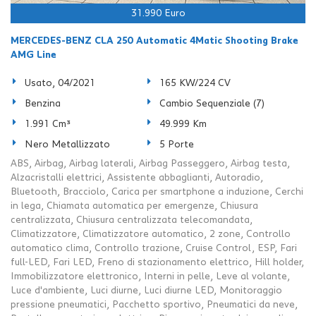
31.990 Euro
MERCEDES-BENZ CLA 250 Automatic 4Matic Shooting Brake
AMG Line
Usato, 04/2021
165 KW/224 CV
Benzina
Cambio Sequenziale (7)
1.991 Cm³
49.999 Km
Nero Metallizzato
5 Porte
ABS, Airbag, Airbag laterali, Airbag Passeggero, Airbag testa,
Alzacristalli elettrici, Assistente abbaglianti, Autoradio,
Bluetooth, Bracciolo, Carica per smartphone a induzione, Cerchi
in lega, Chiamata automatica per emergenze, Chiusura
centralizzata, Chiusura centralizzata telecomandata,
Climatizzatore, Climatizzatore automatico, 2 zone, Controllo
automatico clima, Controllo trazione, Cruise Control, ESP, Fari
full-LED, Fari LED, Freno di stazionamento elettrico, Hill holder,
Immobilizzatore elettronico, Interni in pelle, Leve al volante,
Luce d'ambiente, Luci diurne, Luci diurne LED, Monitoraggio
pressione pneumatici, Pacchetto sportivo, Pneumatici da neve,