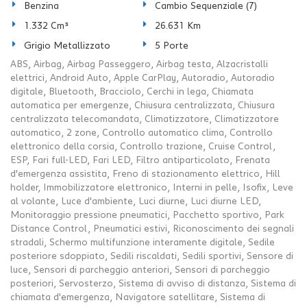
Benzina
Cambio Sequenziale (7)
1.332 Cm³
26.631 Km
Grigio Metallizzato
5 Porte
ABS, Airbag, Airbag Passeggero, Airbag testa, Alzacristalli
elettrici, Android Auto, Apple CarPlay, Autoradio, Autoradio
digitale, Bluetooth, Bracciolo, Cerchi in lega, Chiamata
automatica per emergenze, Chiusura centralizzata, Chiusura
centralizzata telecomandata, Climatizzatore, Climatizzatore
automatico, 2 zone, Controllo automatico clima, Controllo
elettronico della corsia, Controllo trazione, Cruise Control,
ESP, Fari full-LED, Fari LED, Filtro antiparticolato, Frenata
d'emergenza assistita, Freno di stazionamento elettrico, Hill
holder, Immobilizzatore elettronico, Interni in pelle, Isofix, Leve
al volante, Luce d'ambiente, Luci diurne, Luci diurne LED,
Monitoraggio pressione pneumatici, Pacchetto sportivo, Park
Distance Control, Pneumatici estivi, Riconoscimento dei segnali
stradali, Schermo multifunzione interamente digitale, Sedile
posteriore sdoppiato, Sedili riscaldati, Sedili sportivi, Sensore di
luce, Sensori di parcheggio anteriori, Sensori di parcheggio
posteriori, Servosterzo, Sistema di avviso di distanza, Sistema di
chiamata d'emergenza, Navigatore satellitare, Sistema di