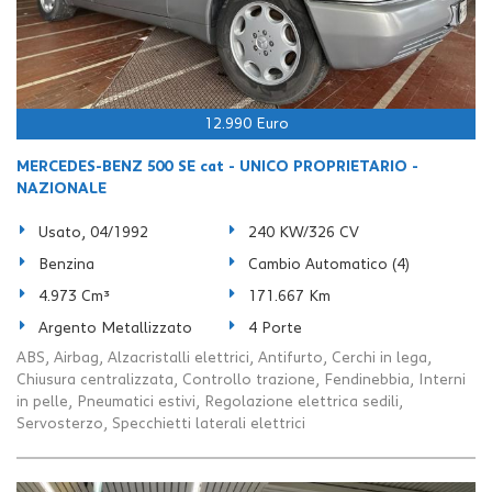
tta
i
mpre
Cookie necessari
litato
12.990 Euro
Cookie delle preferenze
MERCEDES-BENZ 500 SE cat - UNICO PROPRIETARIO -
NAZIONALE
Cookie per il miglioramento dell'esperienza utente
Usato, 04/1992
240 KW/326 CV
Benzina
Cambio Automatico (4)
Cookie analitici
4.973 Cm³
171.667 Km
Cookie di marketing
Argento Metallizzato
4 Porte
ABS, Airbag, Alzacristalli elettrici, Antifurto, Cerchi in lega,
Chiusura centralizzata, Controllo trazione, Fendinebbia, Interni
Leggi
in pelle, Pneumatici estivi, Regolazione elettrica sedili,
la
Servosterzo, Specchietti laterali elettrici
cookie
policy