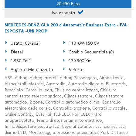
20.490 Euro
iva esposta
MERCEDES-BENZ GLA 200 d Automatic Business Extra - IVA
ESPOSTA -UNI PROP
Usato, 09/2021
110 KW/150 CV
Diesel
Cambio Sequenziale (8)
1.950 Cm³
139.900 Km
Argento Metallizzato
5 Porte
ABS, Airbag, Airbag laterali, Airbag Passeggero, Airbag testa,
Alzacristalli elettrici, Autoradio, Autoradio digitale, Bluetooth,
Bracciolo, Cerchi in lega, Chiusura centralizzata, Chiusura
centralizzata telecomandata, Climatizzatore, Climatizzatore
automatico, 2 zone, Controllo automatico clima, Controllo
elettronico della corsia, Controllo trazione, Controllo vocale,
Cruise Control, ESP, Fari full-LED, Fari LED, Filtro
antiparticolato, Freno di stazionamento elettrico,
Immobilizzatore elettronico, Leve al volante, Luci diurne, Luci
diurne LED, Monitoraggio pressione pneumatici, Park Distance