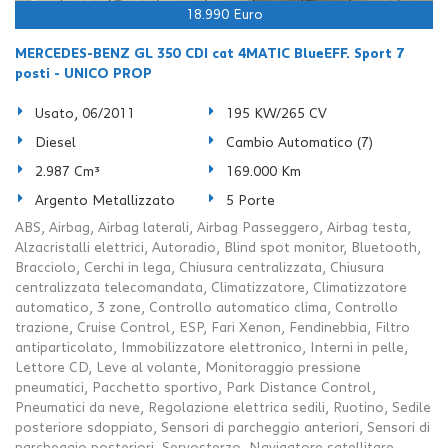
18.990 Euro
MERCEDES-BENZ GL 350 CDI cat 4MATIC BlueEFF. Sport 7
posti - UNICO PROP
Usato, 06/2011
195 KW/265 CV
Diesel
Cambio Automatico (7)
2.987 Cm³
169.000 Km
Argento Metallizzato
5 Porte
ABS, Airbag, Airbag laterali, Airbag Passeggero, Airbag testa,
Alzacristalli elettrici, Autoradio, Blind spot monitor, Bluetooth,
Bracciolo, Cerchi in lega, Chiusura centralizzata, Chiusura
centralizzata telecomandata, Climatizzatore, Climatizzatore
automatico, 3 zone, Controllo automatico clima, Controllo
trazione, Cruise Control, ESP, Fari Xenon, Fendinebbia, Filtro
antiparticolato, Immobilizzatore elettronico, Interni in pelle,
Lettore CD, Leve al volante, Monitoraggio pressione
pneumatici, Pacchetto sportivo, Park Distance Control,
Pneumatici da neve, Regolazione elettrica sedili, Ruotino, Sedile
posteriore sdoppiato, Sensori di parcheggio anteriori, Sensori di