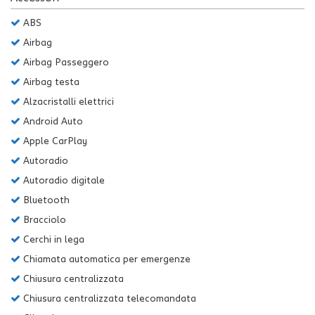
Salva
ABS
le
impostazioni
Airbag
Airbag Passeggero
Airbag testa
Alzacristalli elettrici
Android Auto
Apple CarPlay
Autoradio
Autoradio digitale
Bluetooth
Bracciolo
Cerchi in lega
Chiamata automatica per emergenze
Chiusura centralizzata
Chiusura centralizzata telecomandata