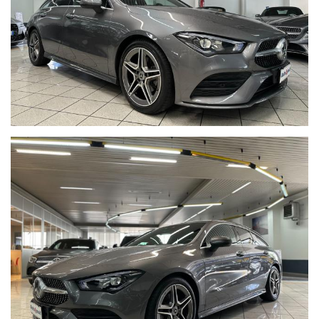
maggio 2027.
Colore
Grigio scuro metallizzato
con
cerchi in lega Amg da
18"
e
sedili in pelle-alcantara neri
.
Vetri oscurati
Profili esterni cromati
Navigatore
Sensori di parcheggio anteriori e posteriori
Retrocamera
Volante multifunzione in pelle con cuciture rosse
Sedili anteriori riscaldati
Fari Full Led
Luci interne con scelta del colore
Pedaliera sportiva in alluminio
Cruise control
Comando vocale
Schermo conducente digitale
Freno di stazionamento elettrico