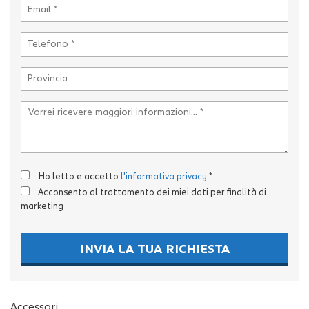
tta
i
mpre
Cookie necessari
litato
Cookie delle preferenze
Cookie per il miglioramento dell'esperienza utente
Cookie analitici
Ho letto e accetto
l'informativa privacy
*
Acconsento al trattamento dei miei dati per finalità di
Cookie di marketing
marketing
INVIA LA TUA RICHIESTA
Leggi
la
cookie
policy
Accessori