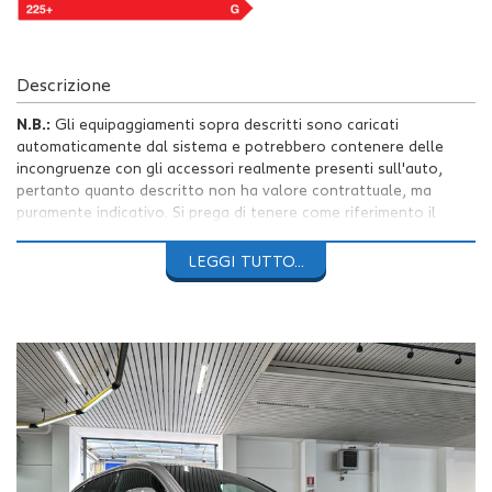
Descrizione
N.B.:
Gli equipaggiamenti sopra descritti sono caricati
automaticamente dal sistema e potrebbero contenere delle
incongruenze con gli accessori realmente presenti sull'auto,
pertanto quanto descritto non ha valore contrattuale, ma
puramente indicativo. Si prega di tenere come riferimento il
testo dell'annuncio.
LEGGI TUTTO...
Le foto complete sono visibili sul nostro sito
https://www.auto4you.it/
AUTO4YOU PROPONE
MERCEDES CLA 200 Shooting Brake
AMG Line Edition
con soli
26.631Km
Vettura
unico proprietario
in condizioni
pari al nuovo
completa
di
doppie chiavi.
Ultimo tagliando effettuato presso
Mercedes Service in data
12/05/2025 a 18.189Km
e scadenza
revisione
ministeriale a