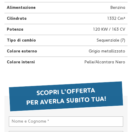
questi
Alimentazione
Benzina
strumenti
di
Cilindrata
1332 Cm³
tracciamento
si
Potenza
120 KW / 163 CV
rimanda
Tipo di cambio
Sequenziale (7)
alla
cookie
Colore esterno
Grigio metallizzato
policy.
Puoi
Colore interni
Pelle/Alcantara Nero
rivedere
e
modificare
le
tue
SCOPRI L'OFFERTA
scelte
PER AVERLA SUBITO TUA!
in
qualsiasi
momento.