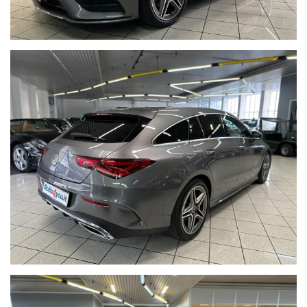
Elementi interni in alcantara neri
Selettore modalità di guida
Avviamento senza chiave
Decorazioni interne in piano Black
Bracciolo
Battitacco in alluminio
Pneumatici estivi Bridgestone
Turanza 225/45 R18 91W
al 80%
Preventivi di finanziamento personalizzati e polizze assicurative
su misura a richiesta
I Km delle nostre auto sono indicati nel contratto di vendita,
nella fattura e nel documento di garanzia.
WE SPEAK ENGLISH,
NOUS PARLONS FRANÇAIS