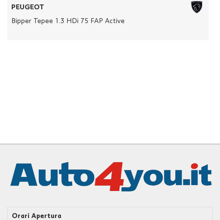
tracciamento
PEUGEOT
che
Bipper Tepee 1.3 HDi 75 FAP Active
adottiamo
per
offrire
le
funzionalità
e
svolgere
le
attività
di
seguito
descritte.
Per
ottenere
maggiori
informazioni
sull'utilità
e
sul
funzionamento
Orari Apertura
di