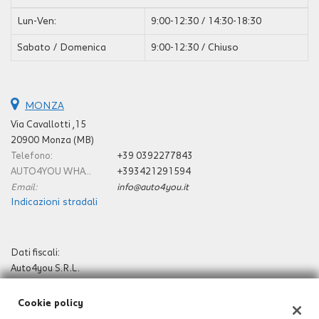
questi
Lun-Ven:
9:00-12:30 / 14:30-18:30
strumenti
di
Sabato / Domenica
9:00-12:30 / Chiuso
tracciamento
si
rimanda
alla
MONZA
cookie
Via Cavallotti ,15
policy.
20900 Monza (MB)
Puoi
Telefono:
+39 0392277843
rivedere
e
AUTO4YOU WHATSAPP E CELLULARE:
+393421291594
modificare
Email:
info@auto4you.it
le
Indicazioni stradali
tue
scelte
in
Dati fiscali:
qualsiasi
Auto4you S.R.L.
momento.
Via Cavallotti 15 Monza 20900
P.IVA:
09442000965
Cookie policy
Registro delle imprese:
REGISTRO DELLE IMPRESE DI MONZA E