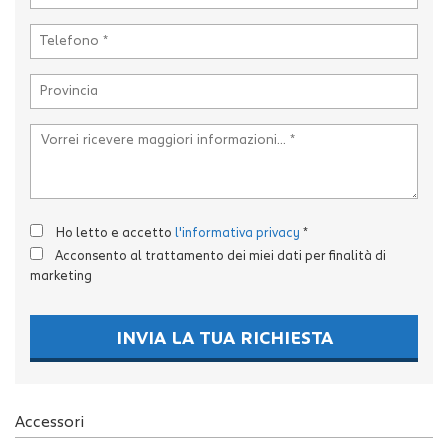
tta
i
mpre
Cookie necessari
litato
Cookie delle preferenze
Cookie per il miglioramento dell'esperienza utente
Ho letto e accetto
l'informativa privacy
*
Cookie analitici
Acconsento al trattamento dei miei dati per finalità di
marketing
Cookie di marketing
INVIA LA TUA RICHIESTA
Leggi
la
cookie
Accessori
policy