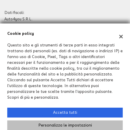
Dati fiscali:
Auto4you S.R.L.
Via Cavallotti 15 Monza 20900
P.IVA:
09442000965
Cookie policy
Registro delle imprese:
REGISTRO DELLE IMPRESE DI MONZA E
BRIANZA
Questo sito e gli strumenti di terze parti in esso integrati
trattano dati personali (es. dati di navigazione o indirizzi IP) e
N°
09442000965
fanno uso di Cookie, Pixel, Tags o altri identificatori
REA:
MB-1907271
necessari per il funzionamento e per il raggiungimento delle
Capitale sociale: €
10.000 i.v.
finalità descritte nella cookie policy, tra cui il miglioramento
delle funzionalità del sito e la pubblicità personalizzata.
Cliccando sul pulsante Accetta Tutti dichiari di accettare
l'utilizzo di queste tecnologie. In alternativa puoi
personalizzare le tue scelte tramite l'apposito pulsante.
Scopri di più e personalizza.
Accetta tutti
Copyright © 2026 GestionaleAuto.com S.r.l., Tutti i diritti
riservati -
Leggi l'informativa sulla privacy
-
Cookie Policy
Personalizza le impostazioni
Sito creato da:
GestionaleAuto.com