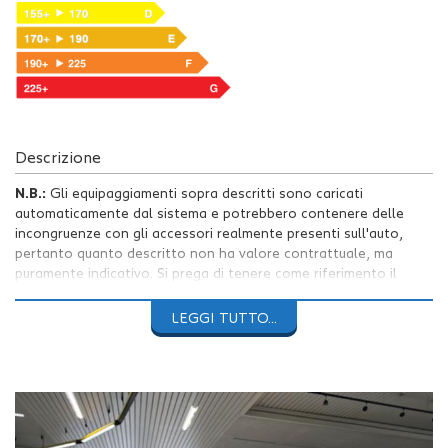
Descrizione
N.B.:
Gli equipaggiamenti sopra descritti sono caricati
automaticamente dal sistema e potrebbero contenere delle
incongruenze con gli accessori realmente presenti sull'auto,
pertanto quanto descritto non ha valore contrattuale, ma
puramente indicativo. Si prega di tenere come riferimento il
testo dell'annuncio.
LEGGI TUTTO...
Le foto complete sono visibili sul nostro sito
https://www.auto4you.it/
AUTO4YOU PROPONE
TOYOTA iQ 1.0 CVT ACTIVE
con
81.831Km
percorsi da 2 proprietari.