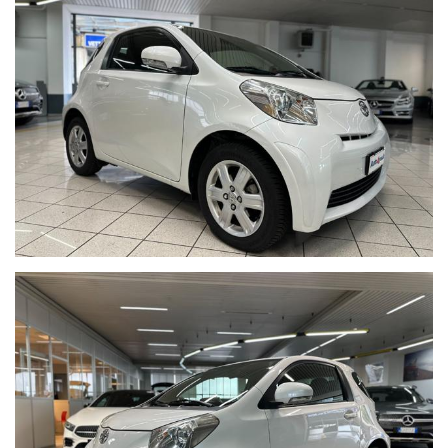
Vettura in
eccellenti condizioni
completa di
doppie chiavi
-
idonea a guida da
neopatentato
.
Manutenzione effettuata regolarmente con
ultimo tagliando
eseguito a 68.514Km e scadenza revisione ministeriale a
marzo 2028.
Colore
bianco perlato
con
cerchi in lega da 15"
e
sedili in
tessuto neri.
Auto completa di:
Volante multifunzione
Autoradio
Clima manuale con a/c
Lettore CD
Cambio automatico
AUX
Pneumatici quattro stagioni Continental AllSeason
Contact
175/65 R15 H al 70%
Preventivi di finanziamento personalizzati e polizze assicurative