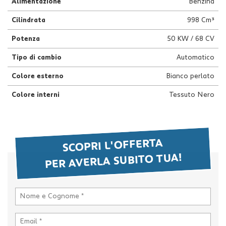
Alimentazione
Benzina
questi
strumenti
Cilindrata
998 Cm³
di
Potenza
50 KW / 68 CV
tracciamento
si
Tipo di cambio
Automatico
rimanda
alla
Colore esterno
Bianco perlato
cookie
policy.
Colore interni
Tessuto Nero
Puoi
rivedere
e
modificare
le
SCOPRI L'OFFERTA
tue
PER AVERLA SUBITO TUA!
scelte
in
qualsiasi
momento.