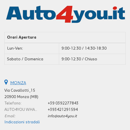
Orari Apertura
Lun-Ven:
9:00-12:30 / 14:30-18:30
Sabato / Domenica
9:00-12:30 / Chiuso
MONZA
Via Cavallotti ,15
20900 Monza (MB)
Telefono:
+39 0392277843
AUTO4YOU WHATSAPP E CELLULARE:
+393421291594
Email:
info@auto4you.it
Indicazioni stradali