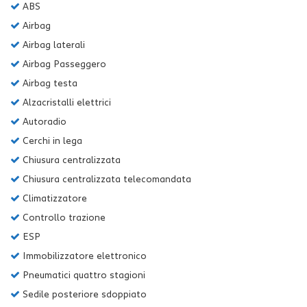
ABS
Salva
Airbag
le
impostazioni
Airbag laterali
Airbag Passeggero
Airbag testa
Alzacristalli elettrici
Autoradio
Cerchi in lega
Chiusura centralizzata
Chiusura centralizzata telecomandata
Climatizzatore
Controllo trazione
ESP
Immobilizzatore elettronico
Pneumatici quattro stagioni
Sedile posteriore sdoppiato