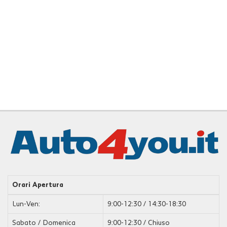
tta
i
mpre
Cookie necessari
litato
Cookie delle preferenze
Cookie per il miglioramento dell'esperienza utente
Cookie analitici
Cookie di marketing
Leggi
Orari Apertura
la
cookie
Lun-Ven:
9:00-12:30 / 14:30-18:30
policy
Sabato / Domenica
9:00-12:30 / Chiuso