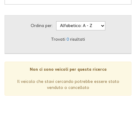
questi
strumenti
di
tracciamento
Ordina per:
si
rimanda
Trovati
0
risultati
alla
cookie
policy.
Puoi
rivedere
Non ci sono veicoli per questa ricerca
e
modificare
Il veicolo che stavi cercando potrebbe essere stato
le
venduto o cancellato
tue
scelte
in
qualsiasi
momento.