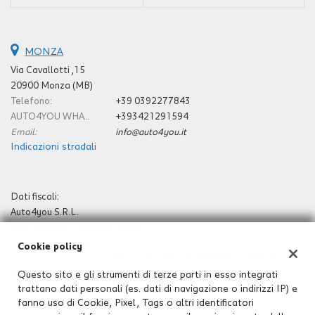
Salva
le
impostazioni
MONZA
Via Cavallotti ,15
20900 Monza (MB)
Telefono:
+39 0392277843
AUTO4YOU WHATSAPP E CELLULARE:
+393421291594
Email:
info@auto4you.it
Indicazioni stradali
Dati fiscali:
Auto4you S.R.L.
Via Cavallotti 15 Monza 20900
P.IVA:
09442000965
Cookie policy
Registro delle imprese:
REGISTRO DELLE IMPRESE DI MONZA E
BRIANZA
Questo sito e gli strumenti di terze parti in esso integrati
trattano dati personali (es. dati di navigazione o indirizzi IP) e
N°
09442000965
fanno uso di Cookie, Pixel, Tags o altri identificatori
REA:
MB-1907271