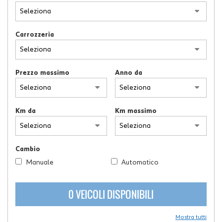
tracciamento
che
adottiamo
per
Carrozzeria
offrire
le
funzionalità
e
Prezzo massimo
Anno da
svolgere
le
attività
Km da
Km massimo
di
seguito
descritte.
Per
Cambio
ottenere
maggiori
Manuale
Automatico
informazioni
sull'utilità
0 VEICOLI DISPONIBILI
e
sul
funzionamento
Mostra tutti
di