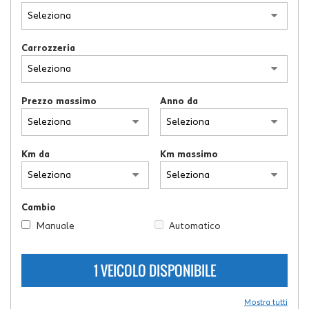
tracciamento
che
adottiamo
per
Carrozzeria
offrire
le
funzionalità
e
Prezzo massimo
Anno da
svolgere
le
attività
Km da
Km massimo
di
seguito
descritte.
Per
Cambio
ottenere
maggiori
Manuale
Automatico
informazioni
sull'utilità
1 VEICOLO DISPONIBILE
e
sul
funzionamento
Mostra tutti
di