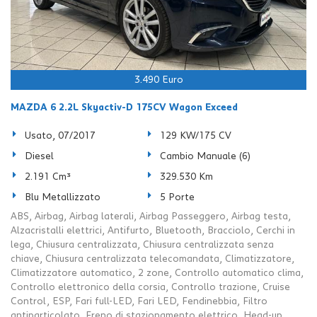
tta
i
mpre
Cookie necessari
litato
3.490 Euro
Cookie delle preferenze
MAZDA 6 2.2L Skyactiv-D 175CV Wagon Exceed
Usato, 07/2017
129 KW/175 CV
Cookie per il miglioramento dell'esperienza utente
Diesel
Cambio Manuale (6)
Cookie analitici
2.191 Cm³
329.530 Km
Blu Metallizzato
5 Porte
Cookie di marketing
ABS, Airbag, Airbag laterali, Airbag Passeggero, Airbag testa,
Alzacristalli elettrici, Antifurto, Bluetooth, Bracciolo, Cerchi in
lega, Chiusura centralizzata, Chiusura centralizzata senza
Leggi
chiave, Chiusura centralizzata telecomandata, Climatizzatore,
la
Climatizzatore automatico, 2 zone, Controllo automatico clima,
cookie
Controllo elettronico della corsia, Controllo trazione, Cruise
policy
Control, ESP, Fari full-LED, Fari LED, Fendinebbia, Filtro
antiparticolato, Freno di stazionamento elettrico, Head-up