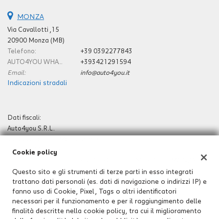
MONZA
Via Cavallotti ,15
20900 Monza (MB)
Telefono:
+39 0392277843
AUTO4YOU WHATSAPP E CELLULARE:
+393421291594
Email:
info@auto4you.it
Indicazioni stradali
Dati fiscali:
Auto4you S.R.L.
Via Cavallotti 15 Monza 20900
P.IVA:
09442000965
Cookie policy
Registro delle imprese:
REGISTRO DELLE IMPRESE DI MONZA E
BRIANZA
Questo sito e gli strumenti di terze parti in esso integrati
trattano dati personali (es. dati di navigazione o indirizzi IP) e
N°
09442000965
fanno uso di Cookie, Pixel, Tags o altri identificatori
REA:
MB-1907271
necessari per il funzionamento e per il raggiungimento delle
Capitale sociale: €
10.000 i.v.
finalità descritte nella cookie policy, tra cui il miglioramento