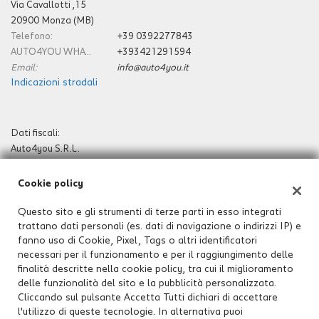
Via Cavallotti ,15
20900 Monza (MB)
Telefono:
+39 0392277843
AUTO4YOU WHATSAPP E CELLULARE:
+393421291594
Email:
info@auto4you.it
Indicazioni stradali
Dati fiscali:
Auto4you S.R.L.
Via Cavallotti 15 Monza 20900
P.IVA:
09442000965
Cookie policy
Registro delle imprese:
REGISTRO DELLE IMPRESE DI MONZA E
BRIANZA
Questo sito e gli strumenti di terze parti in esso integrati
trattano dati personali (es. dati di navigazione o indirizzi IP) e
N°
09442000965
fanno uso di Cookie, Pixel, Tags o altri identificatori
REA:
MB-1907271
necessari per il funzionamento e per il raggiungimento delle
Capitale sociale: €
10.000 i.v.
finalità descritte nella cookie policy, tra cui il miglioramento
delle funzionalità del sito e la pubblicità personalizzata.
Cliccando sul pulsante Accetta Tutti dichiari di accettare
l'utilizzo di queste tecnologie. In alternativa puoi