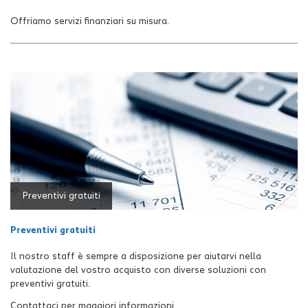
tracciamento
che
Offriamo servizi finanziari su misura.
adottiamo
per
offrire
le
funzionalità
e
svolgere
le
attività
di
seguito
descritte.
Preventivi gratuiti
Per
ottenere
maggiori
Preventivi gratuiti
informazioni
sull'utilità
Il nostro staff è sempre a disposizione per aiutarvi nella
e
valutazione del vostro acquisto con diverse soluzioni con
sul
preventivi gratuiti.
funzionamento
Contattaci per maggiori informazioni.
di