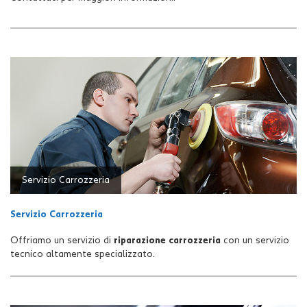
questi
strumenti
di
tracciamento
si
rimanda
alla
cookie
policy.
Puoi
rivedere
e
modificare
Servizio Carrozzeria
le
tue
Servizio Carrozzeria
scelte
in
Offriamo un servizio di
riparazione carrozzeria
con un servizio
qualsiasi
tecnico altamente specializzato.
momento.