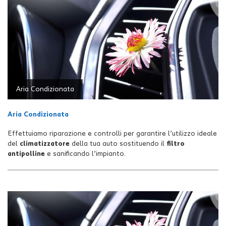
tta
i
mpre
Cookie necessari
litato
Cookie delle preferenze
Aria Condizionata
Cookie per il miglioramento dell'esperienza utente
Aria Condizionata
Cookie analitici
Effettuiamo riparazione e controlli per garantire l’utilizzo ideale
del
climatizzatore
della tua auto sostituendo il
filtro
Cookie di marketing
antipolline
e sanificando l’impianto.
Leggi
la
cookie
policy