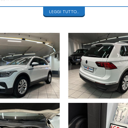
guito in data 24/06/2025
a 128.021Km e
scadenza revisione a febbr
LEGGI TUTTO...
ero-grigio