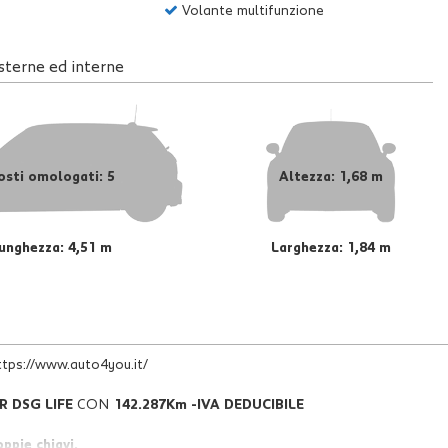
Volante multifunzione
sterne ed interne
osti omologati: 5
Altezza: 1,68 m
unghezza: 4,51 m
Larghezza: 1,84 m
://www.auto4you.it/
R DSG LIFE
CON
142.287Km -IVA DEDUCIBILE
ppie chiavi.