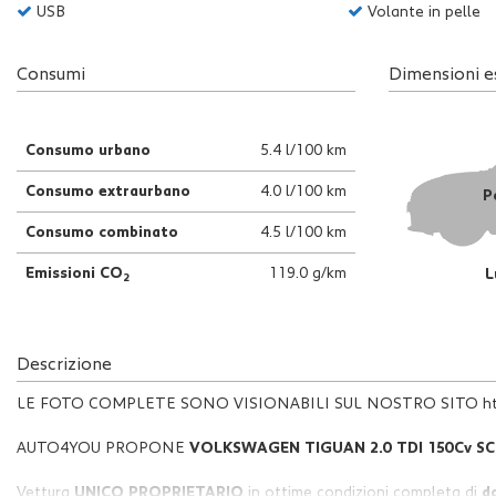
tta
USB
Volante in pelle
i
Consumi
Dimensioni e
mpre
Cookie necessari
litato
Consumo urbano
5.4 l/100 km
Cookie delle preferenze
Consumo extraurbano
4.0 l/100 km
P
Consumo combinato
4.5 l/100 km
Cookie per il miglioramento dell'esperienza utente
Emissioni CO
119.0 g/km
L
2
Cookie analitici
Cookie di marketing
Descrizione
LE FOTO COMPLETE SONO VISIONABILI SUL NOSTRO SITO https
AUTO4YOU PROPONE
VOLKSWAGEN TIGUAN 2.0 TDI 150Cv SC
Vettura
UNICO PROPRIETARIO
in ottime condizioni completa di
do