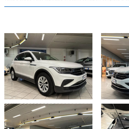
Manutenzione effettuata regolarmente con
ultimo tagliando ese
Colore
Pure White
con
cerchi in lega da 17"
e
sedili in tessuto n
Auto completa di:
Sensori di parcheggio anteriori e posteriori
Navigatore
Mantenimento carreggiata
Frenata d'emergenza
Monitoraggio angolo cieco
Cruise control
Volante multifunzione in pelle
Comando vocale
Fari led Auto
Apple Car Play - Android Auto
Auto Hold
Freno di stazionamento elettrico
USBc