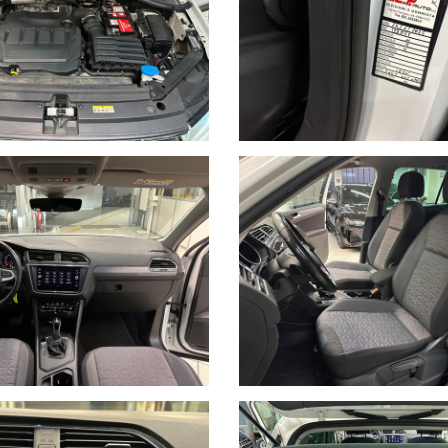
17 99V - Battistrada 6,05mm
DI VENDITA, NELLA FATTURA E NEL DOCUMENTO DI GARANZIA
mente dal sistema e potrebbero contenere delle incongruenze con gli a
valore contrattuale, ma puramente indicativo.