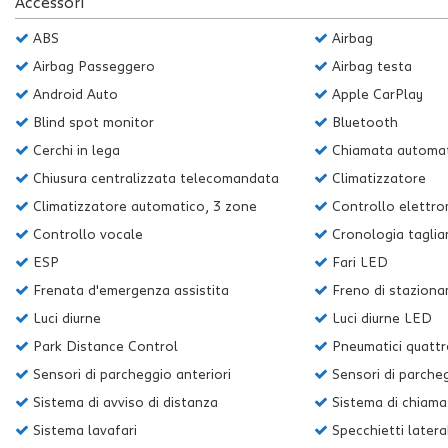
Accessori
questi
strumenti
ABS
Airbag
di
Airbag Passeggero
Airbag testa
tracciamento
Android Auto
Apple CarPlay
si
rimanda
Blind spot monitor
Bluetooth
alla
Cerchi in lega
Chiamata automat
cookie
policy.
Chiusura centralizzata telecomandata
Climatizzatore
Puoi
Climatizzatore automatico, 3 zone
Controllo elettron
rivedere
Controllo vocale
Cronologia taglia
e
modificare
ESP
Fari LED
le
Frenata d'emergenza assistita
Freno di staziona
tue
scelte
Luci diurne
Luci diurne LED
in
Park Distance Control
Pneumatici quattr
qualsiasi
Sensori di parcheggio anteriori
Sensori di parcheg
momento.
Sistema di avviso di distanza
Sistema di chiama
Sistema lavafari
Specchietti laterali