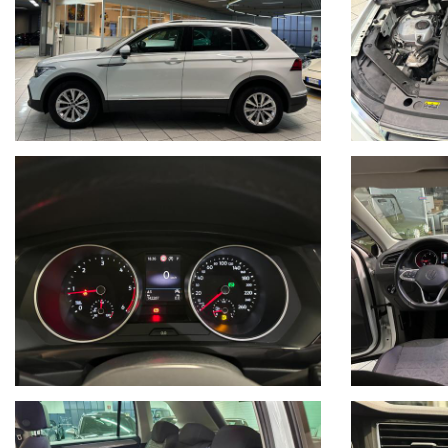
Cambio automatico
DSG
Bracciolo
Clima automatico 3 zone
Pneumatici quattro stagioni Pirelli
Scorpion Verde 215/65 R
PREVENTIVI DI FINANZIAMENTO PERSONALIZZATI
I KM DELLE NOSTRE AUTO SONO INDICATI NEL CONTRATTO 
WE SPEAK ENGLISH,
NOUS PARLONS FRANÇAIS
N.B.: Gli equipaggiamenti sopra descritti sono caricati automatica
contenere errori o inesattezze, pertanto quanto descritto non ha 