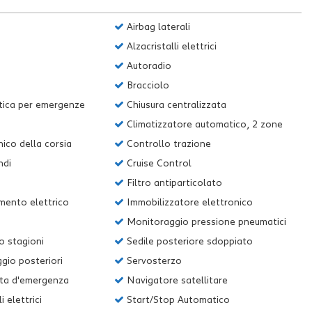
Airbag laterali
Alzacristalli elettrici
Autoradio
Bracciolo
ica per emergenze
Chiusura centralizzata
Climatizzatore automatico, 2 zone
ico della corsia
Controllo trazione
ndi
Cruise Control
Filtro antiparticolato
mento elettrico
Immobilizzatore elettronico
Monitoraggio pressione pneumatici
o stagioni
Sedile posteriore sdoppiato
gio posteriori
Servosterzo
ta d'emergenza
Navigatore satellitare
 elettrici
Start/Stop Automatico