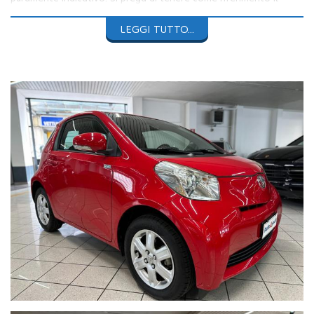
testo dell'annuncio.
LEGGI TUTTO...
Le foto complete sono visibili sul nostro sito
https://www.auto4you.it/
AUTO4YOU PROPONE
TOYOTA iQ 1.0 MULTIDRIVE
CON
SOLI
46.628Km
percorsi da
UNICOPROPRIETARIO
.
Vettura in
eccellenti condizioni
completa di
doppie chiavi
e
idonea a guida da
neopatentato
Storico
Service Toyota
completo con ultimo tagliando svolto a
45.736km
e
scadenza revisione a giugno 2026
.
Colore
rosso pastello
con
cerchi in lega da 15"
e
sedili in
tessuto neri.
Auto completa di:
Volante multifunzione
Cambio automatico
Specchietti regolabili elettricamente
Vetri elettrici