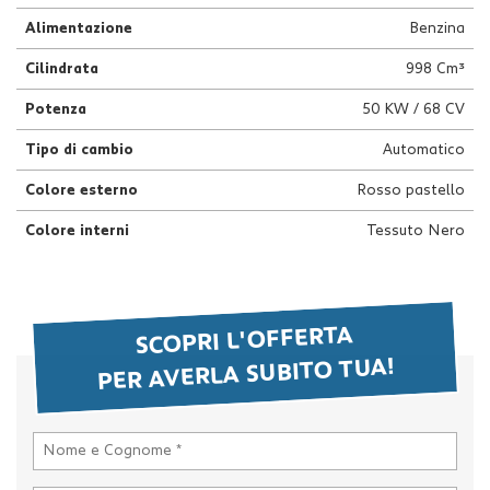
questi
Alimentazione
Benzina
strumenti
di
Cilindrata
998 Cm³
tracciamento
si
Potenza
50 KW / 68 CV
rimanda
Tipo di cambio
Automatico
alla
cookie
Colore esterno
Rosso pastello
policy.
Puoi
Colore interni
Tessuto Nero
rivedere
e
modificare
le
tue
SCOPRI L'OFFERTA
scelte
PER AVERLA SUBITO TUA!
in
qualsiasi
momento.