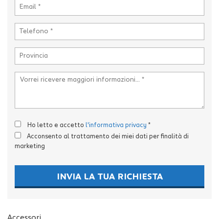
tta
i
mpre
Cookie necessari
litato
Cookie delle preferenze
Cookie per il miglioramento dell'esperienza utente
Cookie analitici
Ho letto e accetto
l'informativa privacy
*
Acconsento al trattamento dei miei dati per finalità di
Cookie di marketing
marketing
INVIA LA TUA RICHIESTA
Leggi
la
cookie
policy
Accessori