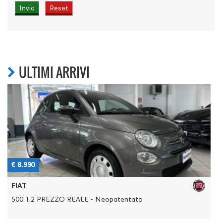
ULTIMI ARRIVI
€ 8.990
€
FIAT
500 1.2 PREZZO REALE - Neopatentato
3