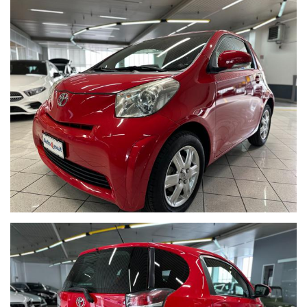
Sensori di parcheggio posteriori
Chiusura centralizzata
Aux
Lettore CD
Climatizzatore manuale con a/c
Sedili posteriori senza poggiatesta
Pneumatici estivi Continental
175/65 R15 84T al 70%
Preventivi di finanziamento personalizzati e polizze assicurative
su misura a richiesta
I Km delle nostre auto sono indicati nel contratto di vendita,
nella fattura e nel documento di garanzia.
WE SPEAK ENGLISH,
NOUS PARLONS FRANÇAIS