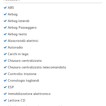
Salva
ABS
le
impostazioni
Airbag
Airbag laterali
Airbag Passeggero
Airbag testa
Alzacristalli elettrici
Autoradio
Cerchi in lega
Chiusura centralizzata
Chiusura centralizzata telecomandata
Controllo trazione
Cronologia tagliandi
ESP
Immobilizzatore elettronico
Lettore CD