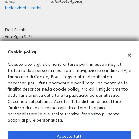
Email:
info@auto4you.it
Indicazioni stradali
Dati fiscali:
Auto4you S.R.L.
Via Cavallotti 15 Monza 20900
P.IVA:
09442000965
Cookie policy
Registro delle imprese:
REGISTRO DELLE IMPRESE DI MONZA E
BRIANZA
Questo sito e gli strumenti di terze parti in esso integrati
trattano dati personali (es. dati di navigazione o indirizzi IP) e
N°
09442000965
fanno uso di Cookie, Pixel, Tags o altri identificatori
REA:
MB-1907271
necessari per il funzionamento e per il raggiungimento delle
Capitale sociale: €
10.000 i.v.
finalità descritte nella cookie policy, tra cui il miglioramento
delle funzionalità del sito e la pubblicità personalizzata.
Cliccando sul pulsante Accetta Tutti dichiari di accettare
l'utilizzo di queste tecnologie. In alternativa puoi
personalizzare le tue scelte tramite l'apposito pulsante.
Scopri di più e personalizza.
Accetta tutti