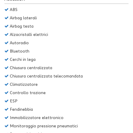
Salva
ABS
le
impostazioni
Airbag laterali
Airbag testa
Alzacristalli elettrici
Autoradio
Bluetooth
Cerchi in lega
Chiusura centralizzata
Chiusura centralizzata telecomandata
Climatizzatore
Controllo trazione
ESP
Fendinebbia
Immobilizzatore elettronico
Monitoraggio pressione pneumatici