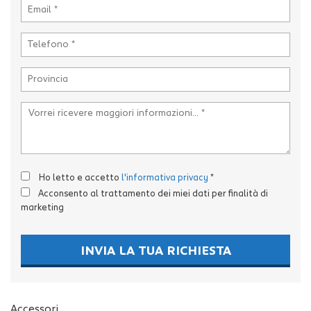
tta
i
mpre
Cookie necessari
litato
Cookie delle preferenze
Cookie per il miglioramento dell'esperienza utente
Cookie analitici
Ho letto e accetto
l'informativa privacy
*
Acconsento al trattamento dei miei dati per finalità di
Cookie di marketing
marketing
INVIA LA TUA RICHIESTA
Leggi
la
cookie
policy
Accessori