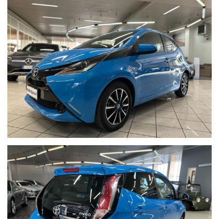
Cerchi in lega diamantati
Modanature interne in tinta carrozzeria
Luci diurne a led
Specchietti regolabili elettricamente
Volante multifunzione
Cambio manuale a 5 marce
USB - AUX
Presa 12V
Cruise control
Pneumatici estivi Continental
ContiEcoContact 5 165/60
R15 al 70%
Preventivi di finanziamento personalizzati e polizze assicurative
su misura a richiesta
I Km delle nostre auto sono indicati nel contratto di vendita,
nella fattura e nel documento di garanzia.