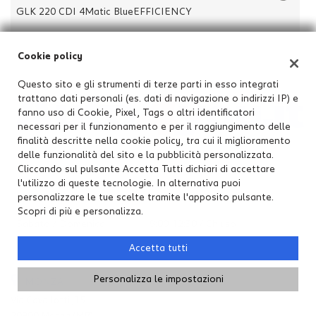
GLK 220 CDI 4Matic BlueEFFICIENCY
Cookie policy
Questo sito e gli strumenti di terze parti in esso integrati
trattano dati personali (es. dati di navigazione o indirizzi IP) e
fanno uso di Cookie, Pixel, Tags o altri identificatori
necessari per il funzionamento e per il raggiungimento delle
finalità descritte nella cookie policy, tra cui il miglioramento
delle funzionalità del sito e la pubblicità personalizzata.
Cliccando sul pulsante Accetta Tutti dichiari di accettare
Orari Apertura
l'utilizzo di queste tecnologie. In alternativa puoi
personalizzare le tue scelte tramite l'apposito pulsante.
Lun-Ven:
9:00-12:30 / 14:30-18:30
Scopri di più e personalizza.
Sabato / Domenica
9:00-12:30 / Chiuso
Accetta tutti
Personalizza le impostazioni
MONZA
Via Cavallotti ,15