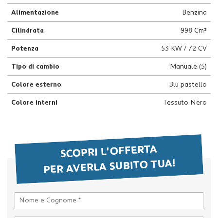
questi
Alimentazione
Benzina
strumenti
di
Cilindrata
998 Cm³
tracciamento
si
Potenza
53 KW / 72 CV
rimanda
Tipo di cambio
Manuale (5)
alla
cookie
Colore esterno
Blu pastello
policy.
Puoi
Colore interni
Tessuto Nero
rivedere
e
modificare
le
tue
SCOPRI L'OFFERTA
scelte
PER AVERLA SUBITO TUA!
in
qualsiasi
momento.