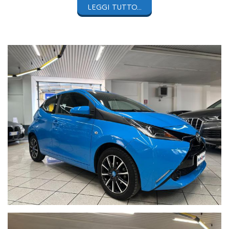
LEGGI TUTTO...
Le foto complete sono visibili sul nostro sito
https://www.auto4you.it/
AUTO4YOU PROPONE
TOYOTA AYGO 1.0 VVT-i 72Cv x-wave
5
porte con
55.861Km - Neopatentato
Vettura
unico proprietario
in ottime condizioni con singola
chiave in dotazione.
Manutenzione effettuata regolarmente con
ultimo tagliando
eseguito ad aprile 2025 a 48.129Km
e scadenza revisione
ministeriale a giugno 2026.
Colore
Blu ciano pastello
con
cerchi in lega da 15"
e
sedili in
tessuto neri.
Auto completa di:
Capotte in tessuto nera
Telecamera posteriore
Connettività
Bluetooth
Climatizzatore manuale con a/c