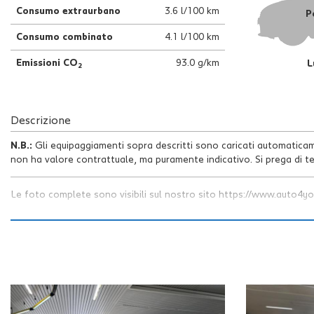
tta
Consumo extraurbano
3.6 l/100 km
P
i
Consumo combinato
4.1 l/100 km
Emissioni CO
93.0 g/km
L
2
mpre
Cookie necessari
litato
Cookie delle preferenze
Descrizione
N.B.:
Gli equipaggiamenti sopra descritti sono caricati automatica
Cookie per il miglioramento dell'esperienza utente
non ha valore contrattuale, ma puramente indicativo. Si prega di te
Cookie analitici
Le foto complete sono visibili sul nostro sito https://www.auto4you
Cookie di marketing
AUTO4YOU PROPONE
TOYOTA AYGO VVTi 72CV X-COOL
CO
Vettura
unico proprietario
in ottime condizioni completa di doppie 
Manutenzione effettuata regolarmente con
ultimo tagliando ese
Colore
bianco pastello
con
cerchi da 15"
e
sedili in tessuto nero
Auto completa di: