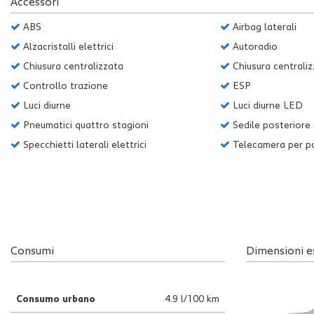
Accessori
questi
strumenti
ABS
Airbag laterali
di
Alzacristalli elettrici
Autoradio
tracciamento
Chiusura centralizzata
Chiusura centrali
si
rimanda
Controllo trazione
ESP
alla
Luci diurne
Luci diurne LED
cookie
policy.
Pneumatici quattro stagioni
Sedile posteriore
Puoi
Specchietti laterali elettrici
Telecamera per pa
rivedere
e
modificare
le
tue
scelte
in
Consumi
Dimensioni e
qualsiasi
momento.
Consumo urbano
4.9 l/100 km