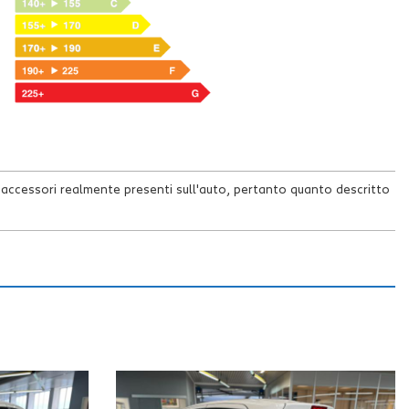
accessori realmente presenti sull'auto, pertanto quanto descritto
n data 26/08/2024 a 40.367Km
(Scadenza ago-2026)