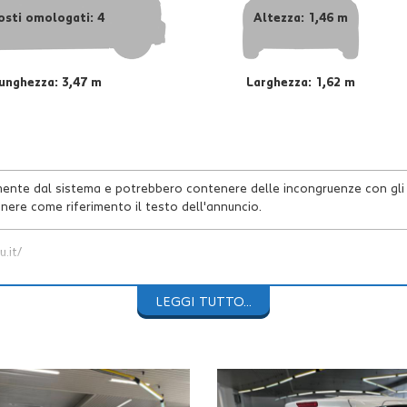
osti omologati: 4
Altezza: 1,46 m
unghezza: 3,47 m
Larghezza: 1,62 m
mente dal sistema e potrebbero contenere delle incongruenze con gli 
nere come riferimento il testo dell'annuncio.
.it/
N
47.395Km - neopatentato
LEGGI TUTTO...
chiavi.
guito a febbraio 2025 a 43.732Km
e revisione ministeriale svolta i
-grigio.