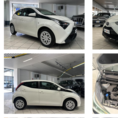
Retrocamera
Connettività
Bluetooth
Radio DAB
Climatizzare manuale con
a/c
USB - Aux
Cruise control
Comandi al volante
Luci diurne a Led
Fendinebbia post
Sedile conducente regolabile in altezza
Porta bevande
Pneumatici quattro stagioni Hankook
165/60 R15 H al 70%
Preventivi di finanziamento personalizzati e polizze assicurative su 
I Km delle nostre auto sono indicati nel contratto di vendita, nell