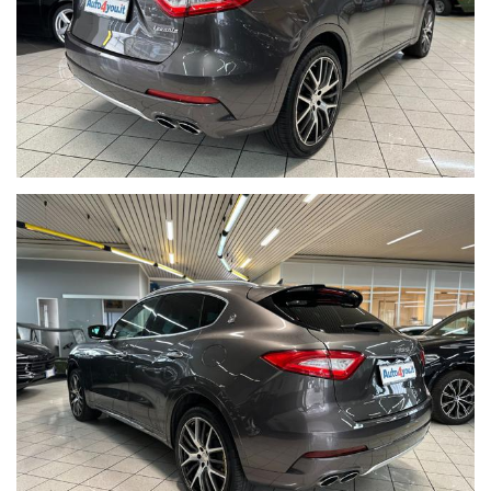
USB-Aux
Clima automatico bi-zona
Bracciolo
Bocchette clima nella parte posteriore
Singola chiave
Pneumatici estivi 265/40 ZR21 al 40%
Preventivi di finanziamento personalizzati e polizze assicurative
su misura a richiesta
I Km delle nostre auto sono indicati nel contratto di vendita,
nella fattura e nel documento di garanzia.
WE SPEAK ENGLISH,
NOUS PARLONS FRANÇAIS