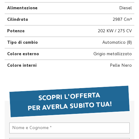
questi
Alimentazione
Diesel
strumenti
di
Cilindrata
2987 Cm³
tracciamento
si
Potenza
202 KW / 275 CV
rimanda
Tipo di cambio
Automatico (8)
alla
cookie
Colore esterno
Grigio metallizzato
policy.
Puoi
Colore interni
Pelle Nero
rivedere
e
modificare
le
tue
SCOPRI L'OFFERTA
scelte
PER AVERLA SUBITO TUA!
in
qualsiasi
momento.