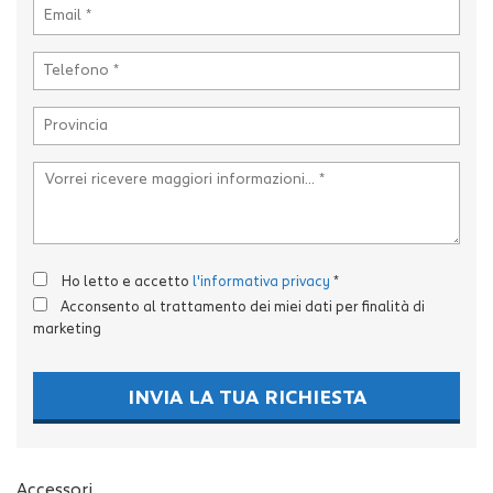
tta
i
mpre
Cookie necessari
litato
Cookie delle preferenze
Cookie per il miglioramento dell'esperienza utente
Cookie analitici
Ho letto e accetto
l'informativa privacy
*
Acconsento al trattamento dei miei dati per finalità di
Cookie di marketing
marketing
INVIA LA TUA RICHIESTA
Leggi
la
cookie
policy
Accessori