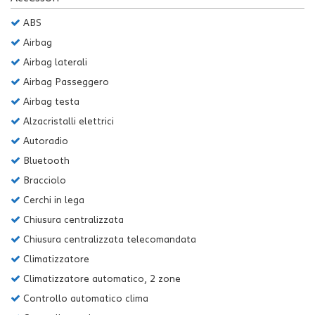
Salva
ABS
le
impostazioni
Airbag
Airbag laterali
Airbag Passeggero
Airbag testa
Alzacristalli elettrici
Autoradio
Bluetooth
Bracciolo
Cerchi in lega
Chiusura centralizzata
Chiusura centralizzata telecomandata
Climatizzatore
Climatizzatore automatico, 2 zone
Controllo automatico clima