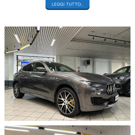
LEGGI TUTTO...
Le foto complete sono visibili sul nostro sito
https://www.auto4you.it/
AUTO4YOU PROPONE
MASERATI LEVANTE 3.0 V6 275Cv
4WD
con
131.065Km
percorsi da due proprietari.
Vettura in
eccellenti condizioni
completa di storico service.
Manutenzione effettuata regolarmente con ultimo tagliando
eseguito presso
Maserati Service a luglio 2025
e revisione
ministeriale svolta con esito regolare in data 11/07/2025 a
96.435Km
(Scadenza lug-2027). Pompa dell'acqua
recentemente sostituita.
Colore
Grigio Maratea Metallizzato (cod. 571)
con
cerchi in
lega da 21"
e
sedili in pelle neri.
Completano l'allestimento dell'auto:
Tetto panoramico apribile
Sospensioni pneumatiche con regolazione dell'altezza
Profili esterni cromati