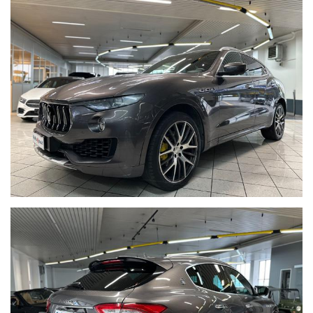
Volante in pelle multifunzione
Leve al volante in alluminio
Luci diurne a Led
Pinze freno gialle
Portellone posteriore automatico
Sedili anteriori elettrici con regolazione supporto
lombare
Funzione memoria sedili
Orologio Maserati
Avviamento senza chiave
Pedaliera sportiva in alluminio
Cruise control
Bluetooth
Selettore modalità di guida
Freno di stazionamento elettrico
Finiture interne in piano black
Navigatore
Sensori di parcheggio anteriori e posteriori
Retrocamera