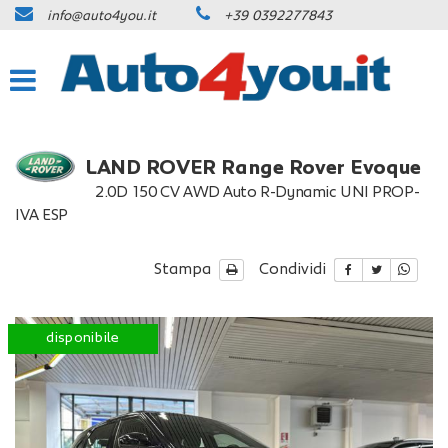
info@auto4you.it
+39 0392277843
HOME
Le
tue
preferenze
IL VOSTRO CONSULENTE
di
consenso
LISTA VEICOLI
Il
LAND ROVER Range Rover Evoque
seguente
2.0D 150 CV AWD Auto R-Dynamic UNI PROP-
pannello
ACQUISTIAMO USATO
IVA ESP
ti
consente
di
NOLEGGIO LUNGO TERMINE
Stampa
Condividi
esprimere
le
tue
CONTATTI
preferenze
disponibile
di
consenso
NEWS
alle
tecnologie
di
AREA COMMERCIANTI