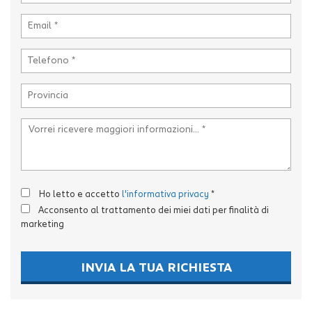
tta
i
mpre
Cookie necessari
litato
Cookie delle preferenze
Cookie per il miglioramento dell'esperienza utente
Cookie analitici
Ho letto e accetto
l'informativa privacy
*
Cookie di marketing
Acconsento al trattamento dei miei dati per finalità di
marketing
Leggi
la
INVIA LA TUA RICHIESTA
cookie
policy