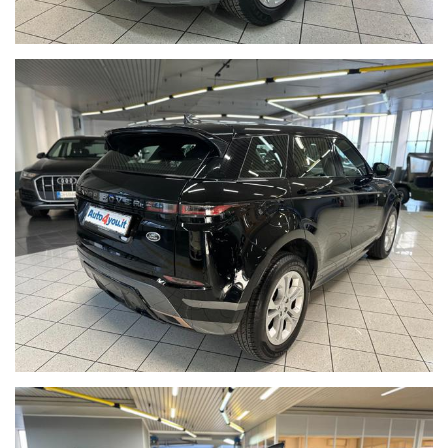
107V - Battistrada 5,65mm
Pneumatici posteriori estivi
Tyfoon Successor 5 235/60
R18 103V - Battistrada 6,00mm
PREVENTIVI DI FINANZIAMENTO PERSONALIZZATI
I KM DELLE NOSTRE AUTO SONO INDICATI NEL
CONTRATTO DI VENDITA, NELLA FATTURA E NEL
DOCUMENTO DI GARANZIA.
WE SPEAK ENGLISH,
NOUS PARLONS FRANÇAIS
N.B.: Gli equipaggiamenti sopra descritti sono caricati
automaticamente dal sistema e potrebbero contenere delle
incongruenze con gli accessori realmente presenti sull'auto. I
dati pubblicati possono contenere errori o inesattezze,
pertanto quanto descritto non ha valore contrattuale, ma
puramente indicativo.