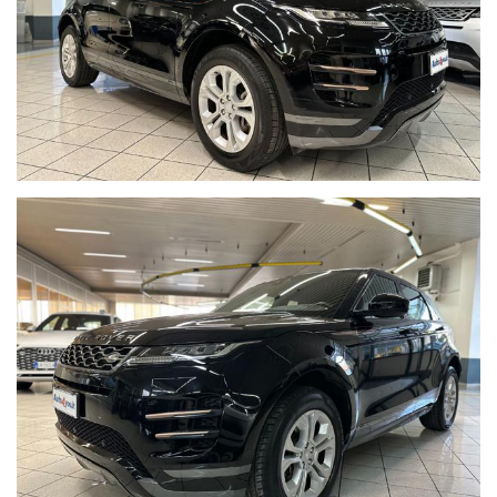
Profili esterni in bronze crome
Cornice specchietti blu scuro
Loghi neri
Fari full Led
Sensori di parcheggio anteriori e posteriori
Retrocamera
Volante multifunzione con palette per il cambio marcia
Lane assist
Cruise control
Chiamata d'emergenza
SOS
Avviamento
Keyless
Gestione 4x4i
Bracciolo
USB
Portabevande
Climatizzatore automatico bi-zona
Bocchette clima posteriori
Hill Holder
Pneumatici anteriori estivi
Nereus Dyntrac 235/60 R18