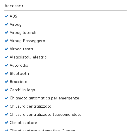
Salva
Accessori
le
ABS
impostazioni
Airbag
Airbag laterali
Airbag Passeggero
Airbag testa
Alzacristalli elettrici
Autoradio
Bluetooth
Bracciolo
Cerchi in lega
Chiamata automatica per emergenze
Chiusura centralizzata
Chiusura centralizzata telecomandata
Climatizzatore
Climatizzatore automatico, 2 zone