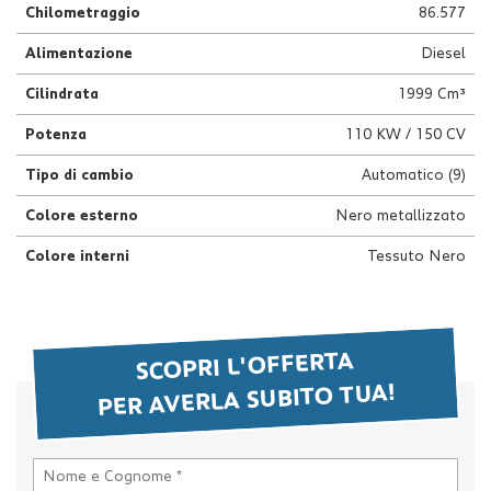
Chilometraggio
86.577
questi
strumenti
Alimentazione
Diesel
di
tracciamento
Cilindrata
1999 Cm³
si
rimanda
Potenza
110 KW / 150 CV
alla
cookie
Tipo di cambio
Automatico (9)
policy.
Colore esterno
Nero metallizzato
Puoi
rivedere
Colore interni
Tessuto Nero
e
modificare
le
tue
scelte
SCOPRI L'OFFERTA
in
PER AVERLA SUBITO TUA!
qualsiasi
momento.