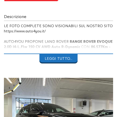
Descrizione
LE FOTO COMPLETE SONO VISIONABILI SUL NOSTRO SITO
https://www.auto4you.it/
AUTO4YOU PROPONE LAND ROVER
RANGE ROVER EVOQUE
2.0D I4-L.Flw 150 CV AWD Auto R-Dynamic
CON
86.577Km -
IVA DEDUCIBILE.
LEGGI TUTTO...
Vettura
unico proprietario
in buone condizioni completa di
doppie chiavi.
Manutenzione effettuata regolarmente con
ultimo tagliando
effettuato in data 16/01/2025 a 79.328Km
e revisione
ministeriale da svolgere prima della consegna a carico del
cliente.
Colore
Narvik Black metallizzato
con
cerchi in lega da 18"
e
sedili in tessuto neri.
Auto completa di: