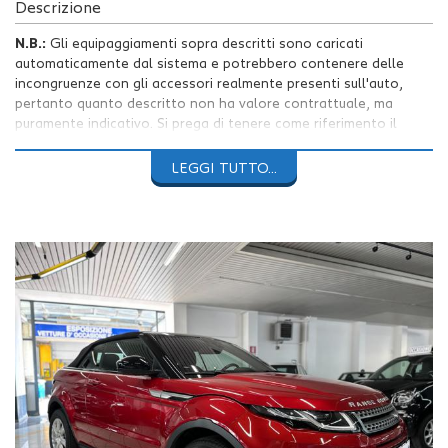
Descrizione
N.B.:
Gli equipaggiamenti sopra descritti sono caricati
automaticamente dal sistema e potrebbero contenere delle
incongruenze con gli accessori realmente presenti sull'auto,
pertanto quanto descritto non ha valore contrattuale, ma
puramente indicativo. Si prega di tenere come riferimento il
testo dell'annuncio.
LEGGI TUTTO...
50 foto complete visibili sul nostro sito
https://www.auto4you.it/
AUTO4YOU PROPONE LAND ROVER
RANGE ROVER EVOQUE
CABRIO 2.0 TD4 150 CV SE DYNAMIC
con
56.756Km
percorsi
da 2 proprietari.
Vettura in
condizioni pari al nuovo
completa di
doppie chiavi
con
storico service Land Rover completo.
Ultimo
tagliando
eseguito in data
26/05/2025 a 54.107Km
con
sostituzione olio motore, filtro olio, filtro aria, olio dei freni e
filtro carburante.
Scadenza revisione ministeriale a maggio 2027.