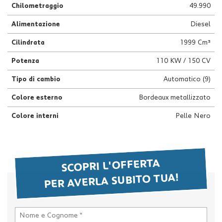
Chilometraggio
49.990
questi
strumenti
Alimentazione
Diesel
di
tracciamento
Cilindrata
1999 Cm³
si
rimanda
Potenza
110 KW / 150 CV
alla
cookie
Tipo di cambio
Automatico (9)
policy.
Colore esterno
Bordeaux metallizzato
Puoi
rivedere
Colore interni
Pelle Nero
e
modificare
le
tue
scelte
SCOPRI L'OFFERTA
in
PER AVERLA SUBITO TUA!
qualsiasi
momento.