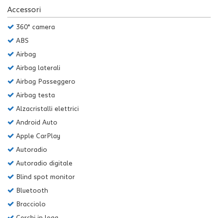
Salva
Accessori
le
360° camera
impostazioni
ABS
Airbag
Airbag laterali
Airbag Passeggero
Airbag testa
Alzacristalli elettrici
Android Auto
Apple CarPlay
Autoradio
Autoradio digitale
Blind spot monitor
Bluetooth
Bracciolo
Cerchi in lega