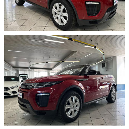
Colore
Firenze Red metallizzato
con
cerchi in lega da 20" e
sedili in pelle neri.
Completano l'allestimento dell'auto:
Impianto audio Meridian
Sedili anteriori regolabili elettricamente con memoria
Volante multifunzione in pelle
Leve al volante
Volante riscaldabile
Avviso abbandono corsia
Avviamento senza chiave
Navigatore
Bluetooth
Apple car play - Android auto
Sensori di parcheggio anteriori e posteriori
Telecamere 360°
Clima automatico bi-zona
Parabrezza riscaldabile
Sedili anteriori riscaldabili