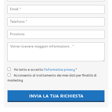
tta
i
mpre
Cookie necessari
litato
Cookie delle preferenze
Cookie per il miglioramento dell'esperienza utente
Cookie analitici
Ho letto e accetto
l'informativa privacy
*
Cookie di marketing
Acconsento al trattamento dei miei dati per finalità di
marketing
Leggi
la
INVIA LA TUA RICHIESTA
cookie
policy