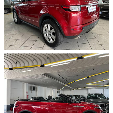
Preventivi di finanziamento personalizzati e polizze assicurative
su misura a richiesta
I Km delle nostre auto sono indicati nel contratto di vendita,
nella fattura e nel documento di garanzia.
WE SPEAK ENGLISH,
NOUS PARLONS FRANÇAIS