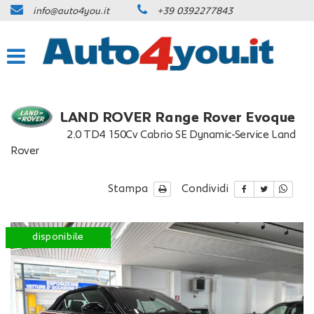
info@auto4you.it
+39 0392277843
HOME
Le
tue
preferenze
IL VOSTRO CONSULENTE
di
consenso
LISTA VEICOLI
Il
LAND ROVER Range Rover Evoque
seguente
2.0 TD4 150Cv Cabrio SE Dynamic-Service Land
pannello
ACQUISTIAMO USATO
Rover
ti
consente
di
NOLEGGIO LUNGO TERMINE
Stampa
Condividi
esprimere
le
tue
CONTATTI
preferenze
disponibile
di
consenso
NEWS
alle
tecnologie
di
AREA COMMERCIANTI