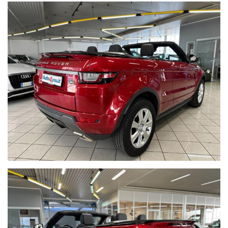
Lettore CD
Freno di stazionamento elettrico
Start & Stop
Hill Holder control
Selettore fondo stradale
Selettore merce a scomparsa
Elementi decorativi interni in piano black
Portabevande
Bracciolo
Fari Led
Monitoraggio angolo cieco
Doppio terminale di scarico cromato
Capotte in tessuto nero
Frangivento
Pneumatici quattro stagioni Pirelli
Scoripion verde
235/60 R18 107V M+S al 80%