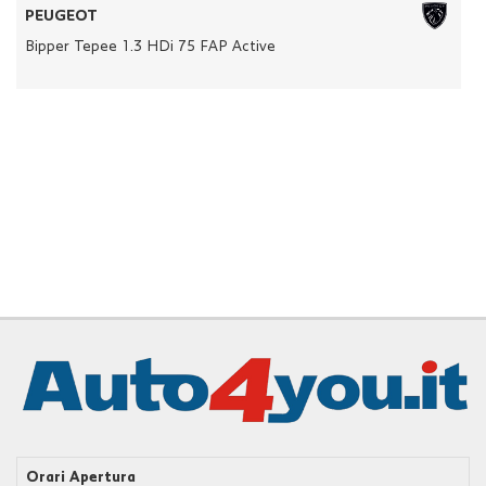
tracciamento
PEUGEOT
che
Bipper Tepee 1.3 HDi 75 FAP Active
adottiamo
per
offrire
le
funzionalità
e
svolgere
le
attività
di
seguito
descritte.
Per
ottenere
maggiori
informazioni
sull'utilità
e
sul
funzionamento
Orari Apertura
di