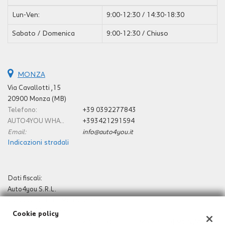
questi
Lun-Ven:
9:00-12:30 / 14:30-18:30
strumenti
di
Sabato / Domenica
9:00-12:30 / Chiuso
tracciamento
si
rimanda
alla
MONZA
cookie
Via Cavallotti ,15
policy.
20900 Monza (MB)
Puoi
Telefono:
+39 0392277843
rivedere
e
AUTO4YOU WHATSAPP E CELLULARE:
+393421291594
modificare
Email:
info@auto4you.it
le
Indicazioni stradali
tue
scelte
in
Dati fiscali:
qualsiasi
Auto4you S.R.L.
momento.
Via Cavallotti 15 Monza 20900
P.IVA:
09442000965
Cookie policy
Registro delle imprese:
REGISTRO DELLE IMPRESE DI MONZA E