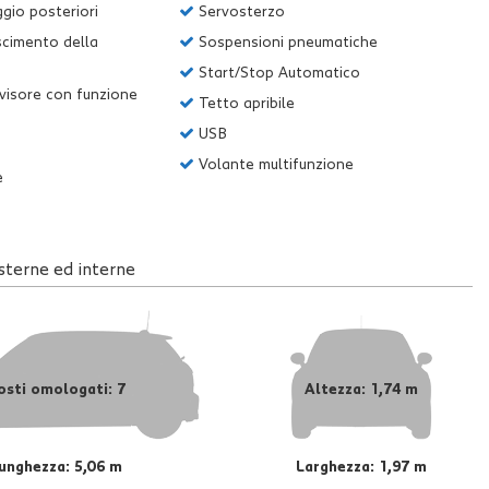
gio posteriori
Servosterzo
scimento della
Sospensioni pneumatiche
Start/Stop Automatico
visore con funzione
Tetto apribile
USB
Volante multifunzione
e
sterne ed interne
osti omologati: 7
Altezza: 1,74 m
unghezza: 5,06 m
Larghezza: 1,97 m