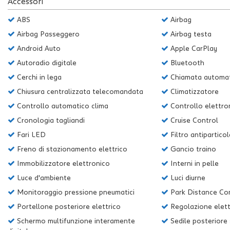
Accessori
questi
strumenti
ABS
Airbag
di
Airbag Passeggero
Airbag testa
tracciamento
Android Auto
Apple CarPlay
si
rimanda
Autoradio digitale
Bluetooth
alla
Cerchi in lega
Chiamata automat
cookie
policy.
Chiusura centralizzata telecomandata
Climatizzatore
Puoi
Controllo automatico clima
Controllo elettron
rivedere
Cronologia tagliandi
Cruise Control
e
modificare
Fari LED
Filtro antipartico
le
Freno di stazionamento elettrico
Gancio traino
tue
scelte
Immobilizzatore elettronico
Interni in pelle
in
Luce d'ambiente
Luci diurne
qualsiasi
Monitoraggio pressione pneumatici
Park Distance Co
momento.
Portellone posteriore elettrico
Regolazione elettr
Schermo multifunzione interamente
Sedile posteriore