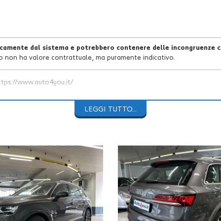
icamente dal sistema e potrebbero contenere delle incongruenze co
o non ha valore contrattuale, ma puramente indicativo.
://www.auto4you.it/
ess
con
99.410Km
-
IVA DEDUCIBILE
LEGGI TUTTO...
pie chiavi.
a eseguire
entro 14.800Km o gen-2027
e scadenza revisione minister
edili in pelle neri