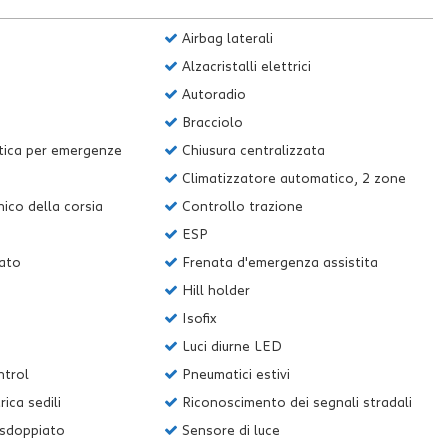
Airbag laterali
Alzacristalli elettrici
Autoradio
Bracciolo
ica per emergenze
Chiusura centralizzata
Climatizzatore automatico, 2 zone
ico della corsia
Controllo trazione
ESP
lato
Frenata d'emergenza assistita
Hill holder
Isofix
Luci diurne LED
ntrol
Pneumatici estivi
ica sedili
Riconoscimento dei segnali stradali
 sdoppiato
Sensore di luce