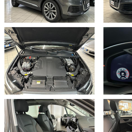
Mantenimento carreggiata
3° fila sedili regolabile elettricamente
Sospensioni pneumatiche con regolazione altezza
Regolazione Soglia di carico
Portellone posteriore elettrico
Retrocamera
Sensori di parcheggio
anteriori e posteriori
Volante multifunzione in pelle
Trazione integrale Quattro
Audi Virtual Cockpit
Selettore modalità di guida
Clima automatico bi-zona
Apple Car Play - android auto
Fari full Led
Elementi decorativi piano black
Avviamento
Keyless
Pneumatici Pirelli
scorpion Verde 285/45 R20 112Y -
Battis