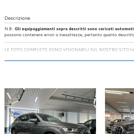
Descrizione
N.B.:
Gli equipaggiamenti sopra descritti sono caricati automat
possono contenere errori o inesattezze, pertanto quanto descritt
LE FOTO COMPLETE SONO VISIONABILI SUL NOSTRO SITO https
AUTO4YOU PROPONE
AUDI Q7 50 TDI Quattro TipTronic Busin
Vettura
unico proprietario
in
perfette condizioni
completa di
dop
Manutenzione effettuata regolarmente con prossimo tagliando d
Colore
Grigio Samurai metallizzato
con
cerchi in lega da 20"
e
s
Auto completa di:
Doppio tetto panoramico apribile
Navigatore
Cruise Control
Gancio traino elettrico