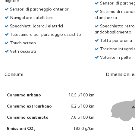
tta
digitale
Sensori di parcheg
i
Sensori di parcheggio anteriori
Sistema di ricono
Navigatore satellitare
stanchezza
Specchietti laterali elettrici
Specchietto retro
mpre
Cookie necessari
antiabbagliamento
Telecamera per parcheggio assistito
litato
Tetto panorama
Touch screen
Trazione integral
Cookie delle preferenze
Vetri oscurati
Volante in pelle
Cookie per il miglioramento dell'esperienza utente
Consumi
Dimensioni e
Cookie analitici
Cookie di marketing
Consumo urbano
10.5 l/100 km
Consumo extraurbano
6.2 l/100 km
P
Consumo combinato
7.8 l/100 km
Emissioni CO
182.0 g/km
L
2